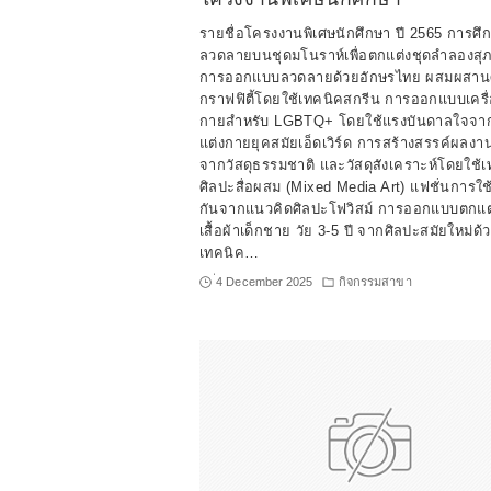
รายชื่อโครงงานพิเศษนักศึกษา ปี 2565 การศึ
ลวดลายบนชุดมโนราห์เพื่อตกแต่งชุดลำลองสุภ
การออกแบบลวดลายด้วยอักษรไทย ผสมผสาน
กราฟฟิตี้โดยใช้เทคนิคสกรีน การออกแบบเครื่
กายสำหรับ LGBTQ+ โดยใช้แรงบันดาลใจจา
แต่งกายยุคสมัยเอ็ดเวิร์ด การสร้างสรรค์ผลงา
จากวัสดุธรรมชาติ และวัสดุสังเคราะห์โดยใช้
ศิลปะสื่อผสม (Mixed Media Art) แฟชั่นการใช้ค
กันจากแนวคิดศิลปะโฟวิสม์ การออกแบบตกแต
เสื้อผ้าเด็กชาย วัย 3-5 ปี จากศิลปะสมัยใหม่ด้
เทคนิค…
่4 December 2025
กิจกรรมสาขา