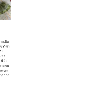
พเพื่อ
าขาวิชา
่วย
ะจำ
ี้คือ
ดตามชม
วยนะคะ
มากกว่า