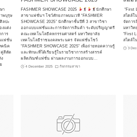
กษา
FASHMER SHOWCASE 2025
นักศึกษา
“First 
าพบุรุษ
สาขาแฟชั่นฯ โชว์ศักยภาพบนเวที “FASHMER
สไตล์ใ
ศิลปะ
SHOWCASE 2025” นักศึกษาชั้นปีที่ 3 สาขาวิชา
จัดการ
องแต่ง
ออกแบบแฟชั่นและการจัดการสินค้า ระดับปริญญาตรี
มหาวิท
กการ
คณะเทคโนโลยีคหกรรมศาสตร์ มหาวิทยาลัย
“First 
นแฟชั่น
เทคโนโลยีราชมงคลพระนคร จัดแฟชั่นโชว์
สไตล์
เทคนิค
“FASHMER SHOWCASE 2025” เพื่อถ่ายทอดความรู้
่3 De
ู่สีตัด
และทักษะที่ได้เรียนรู้ในรายวิชาการสร้างสรรค์
่ง
ผลิตภัณฑ์แฟชั่น ผ่านผลงานการออกแบบ…
วย
่4 December 2025
กิจกรรมสาขา