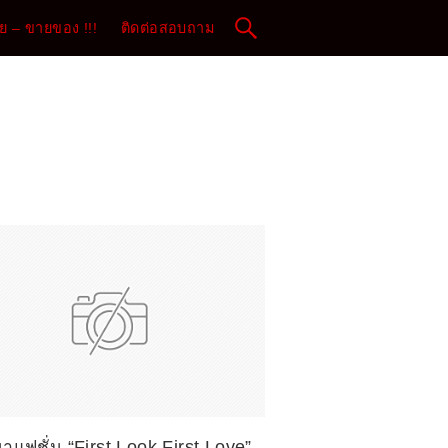
 – ขายของ !!!
ติดต่อสอบถาม
าแฟชั่น “First Look First Love”