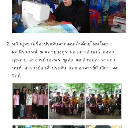
หลักสูตร เครื่องประดับจากเศษเส้นด้ายไหมโดย
ผศ.ศิราภรณ์ ชวเลขยางกูร ผศ.เสาวลักษณ์ คงคา
ฉุยฉาย อาจารย์กฤตพร ชูเส้ง ผศ.ลักขณา จาตกา
นนท์ อาจารย์สุวดี ประดับ และ อาจารย์มัลลิกา จง
จิตต์