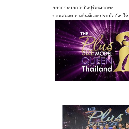
อยากจะบอกว่าปังปุริเย่มากคะ
ขอแสดงความยินดีและปรบมือดังๆให้