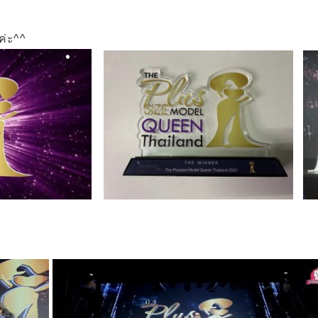
ค่ะ^^