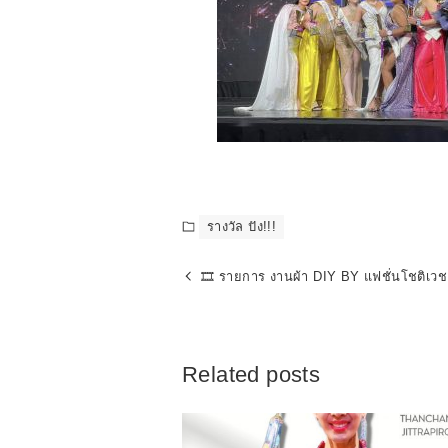
รางวัล ปัง!!!
🎞 รายการ งานผ้า DIY BY แฟชั่นโชติเวช
Related posts